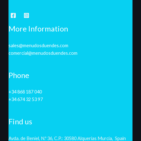
More Information
sales@menudosduendes.com
comercial@menudosduendes.com
Phone
+34 868 187 040
+34 674 32 53 97
Find us
Avda. de Beniel, N.º 36, C.P.: 30580 Alquerías Murcia, Spain