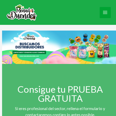
Ir
al
contenido
Consigue tu PRUEBA
GRATUITA
Si eres profesional del sector, rellena el formulario y
contactaremos contigo lo antes posible.