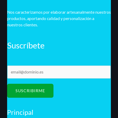
Nos caracterizamos por elaborar artesanalmente nuestros
productos, aportando calidad y personalización a
nuestros clientes.
Suscríbete
E
m
a
i
SUSCRIBIRME
l
*
Principal